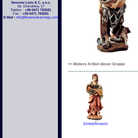
Senoner Livio & C. s.n.c.
Str. Gherdeina, 17
Telefon: :
+39-0471 793591
Fax: :
+39-0471 793591
E-Mail :
info@lisewoodcarvings.com
>> Weitere Artikel dieser Gruppe
ErntebÃ¤uerin