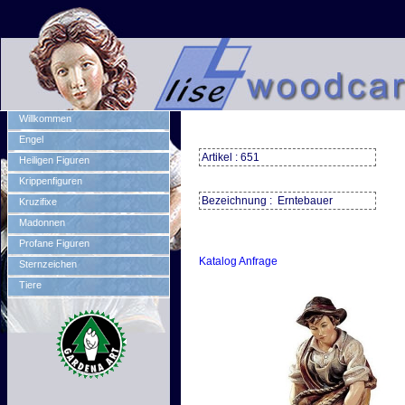
Willkommen
Engel
Artikel : 651
Heiligen Figuren
Krippenfiguren
Bezeichnung : Erntebauer
Kruzifixe
Madonnen
Profane Figuren
Katalog Anfrage
Sternzeichen
Tiere