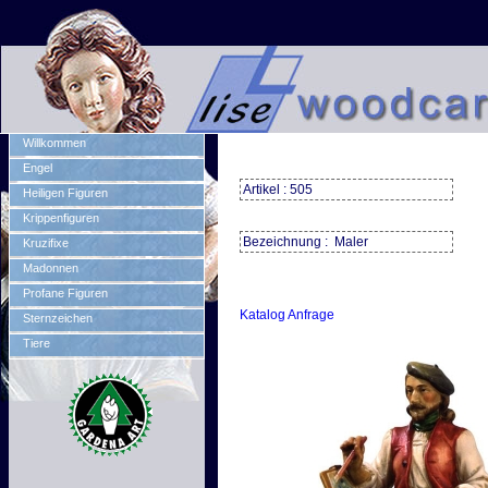
Willkommen
Engel
Artikel : 505
Heiligen Figuren
Krippenfiguren
Bezeichnung : Maler
Kruzifixe
Madonnen
Profane Figuren
Katalog Anfrage
Sternzeichen
Tiere