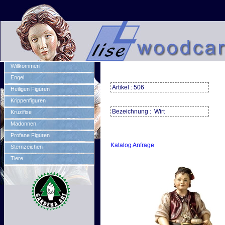
Willkommen
Engel
Artikel : 506
Heiligen Figuren
Krippenfiguren
Bezeichnung : Wirt
Kruzifixe
Madonnen
Profane Figuren
Katalog Anfrage
Sternzeichen
Tiere