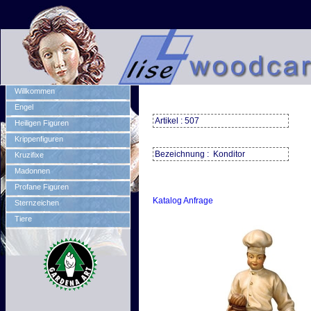
Willkommen
Engel
Artikel : 507
Heiligen Figuren
Krippenfiguren
Bezeichnung : Konditor
Kruzifixe
Madonnen
Profane Figuren
Katalog Anfrage
Sternzeichen
Tiere