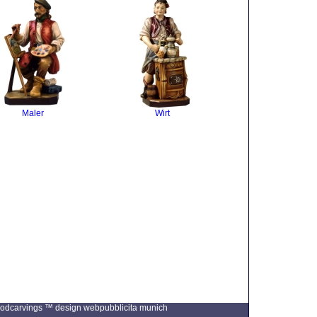
Maler
Wirt
 Woodcarvings ™ design
webpubblicita munich