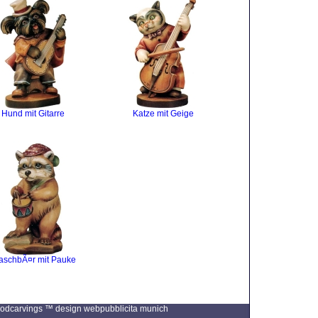
Hund mit Gitarre
Katze mit Geige
schbÃ¤r mit Pauke
 Woodcarvings ™ design
webpubblicita munich