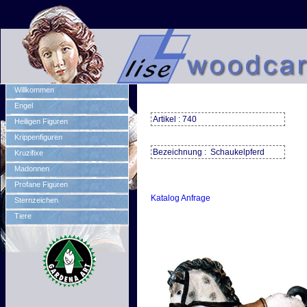
Willkommen
Engel
Artikel : 740
Heiligen Figuren
Krippenfiguren
Bezeichnung : Schaukelpferd
Kruzifixe
Madonnen
Profane Figuren
Katalog Anfrage
Sternzeichen
Tiere