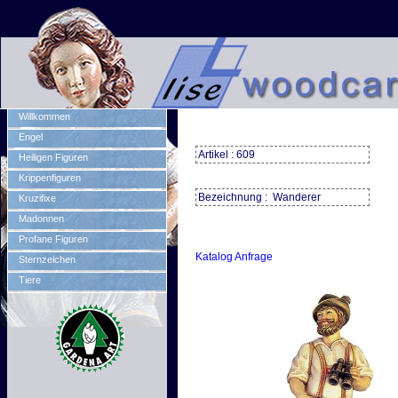
Willkommen
Engel
Artikel : 609
Heiligen Figuren
Krippenfiguren
Bezeichnung : Wanderer
Kruzifixe
Madonnen
Profane Figuren
Katalog Anfrage
Sternzeichen
Tiere