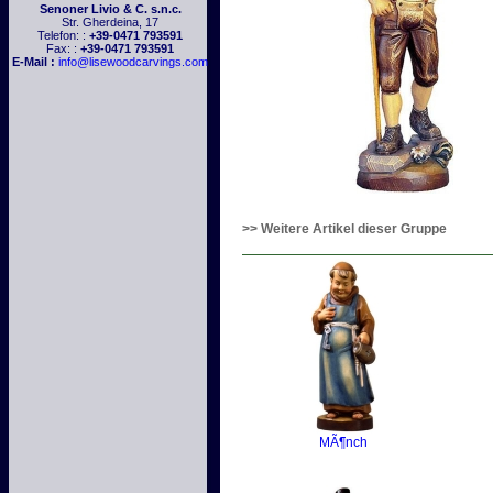
Senoner Livio & C. s.n.c.
Str. Gherdeina, 17
Telefon: :
+39-0471 793591
Fax: :
+39-0471 793591
E-Mail :
info@lisewoodcarvings.com
>> Weitere Artikel dieser Gruppe
MÃ¶nch