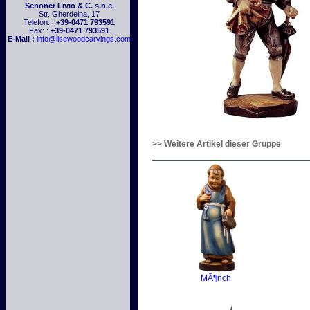
Senoner Livio & C. s.n.c.
Str. Gherdeina, 17
Telefon: :
+39-0471 793591
Fax: :
+39-0471 793591
E-Mail :
info@lisewoodcarvings.com
>> Weitere Artikel dieser Gruppe
MÃ¶nch