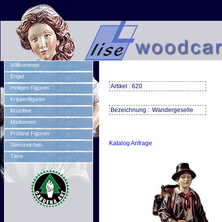
Willkommen
Engel
Artikel : 620
Heiligen Figuren
Krippenfiguren
Bezeichnung : Wandergeselle
Kruzifixe
Madonnen
Profane Figuren
Katalog Anfrage
Sternzeichen
Tiere