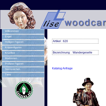
Willkommen
Engel
Artikel : 620
Heiligen Figuren
Krippenfiguren
Bezeichnung : Wandergeselle
Kruzifixe
Madonnen
Profane Figuren
Katalog Anfrage
Sternzeichen
Tiere