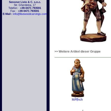
Senoner Livio & C. s.n.c.
Str. Gherdeina, 17
Telefon: :
+39-0471 793591
Fax: :
+39-0471 793591
E-Mail :
info@lisewoodcarvings.com
>> Weitere Artikel dieser Gruppe
MÃ¶nch