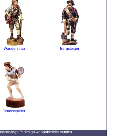
Wandersfrau
Bergsteiger
Tennisspieler
 Woodcarvings ™ design
webpubblicita munich