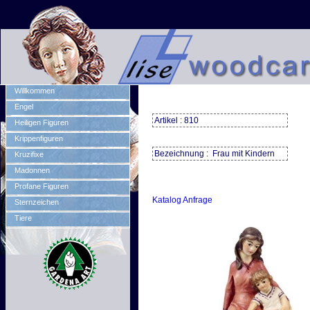
Willkommen
Engel
Artikel : 810
Heiligen Figuren
Krippenfiguren
Bezeichnung : Frau mit Kindern
Kruzifixe
Madonnen
Profane Figuren
Katalog Anfrage
Sternzeichen
Tiere