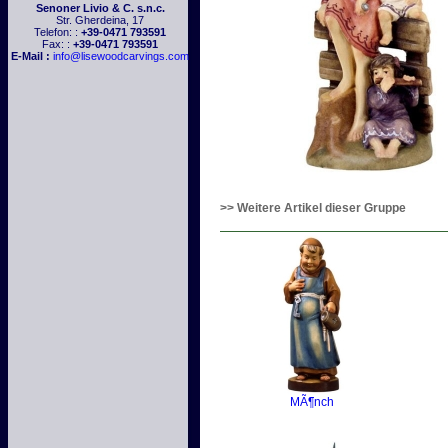
Senoner Livio & C. s.n.c.
Str. Gherdeina, 17
Telefon: :
+39-0471 793591
Fax: :
+39-0471 793591
E-Mail :
info@lisewoodcarvings.com
>> Weitere Artikel dieser Gruppe
MÃ¶nch