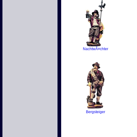
NachtwÃ¤chter
Bergsteiger