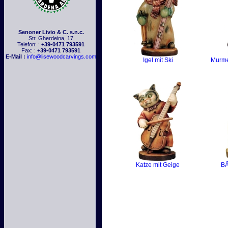
Senoner Livio & C. s.n.c.
Str. Gherdeina, 17
Telefon: :
+39-0471 793591
Fax: :
+39-0471 793591
E-Mail :
info@lisewoodcarvings.com
Igel mit Ski
Murmel
Katze mit Geige
BÃ